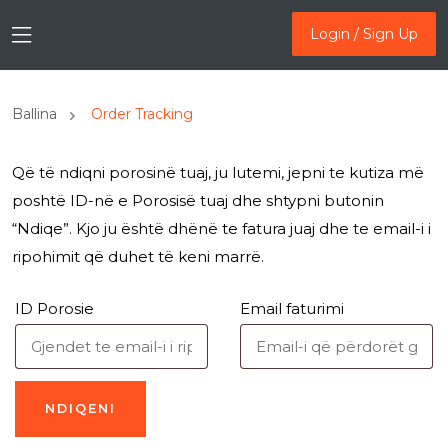
Login / Sign Up
Login / Sign Up
Ballina
Order Tracking
Që të ndiqni porosinë tuaj, ju lutemi, jepni te kutiza më
poshtë ID-në e Porosisë tuaj dhe shtypni butonin
“Ndiqe”. Kjo ju është dhënë te fatura juaj dhe te email-i i
ripohimit që duhet të keni marrë.
ID Porosie
Email faturimi
NDIQENI