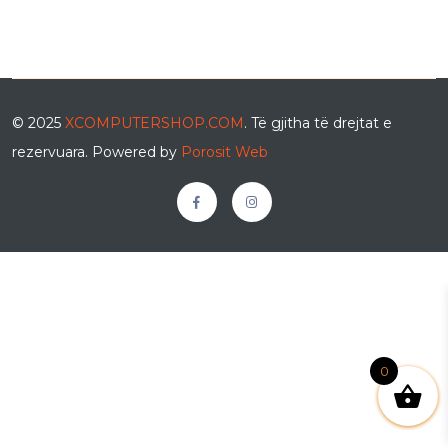
© 2025
XCOMPUTERSHOP.COM
. Të gjitha të drejtat e
rezervuara. Powered by
Porosit Web
0