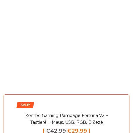
Më teknologjinë më të re në vend!
VIZITO DYQANIN!
SALE!
SA
Kombo Gaming Rampage Fortuna V2 –
Tastierë + Maus, USB, RGB, E Zezë
(
€
42.99
€
29.99
)