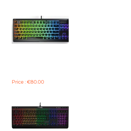
BLI TANI
TASTIERË HYPERX ALLOY CORE
Price : €80.00
BLI TANI