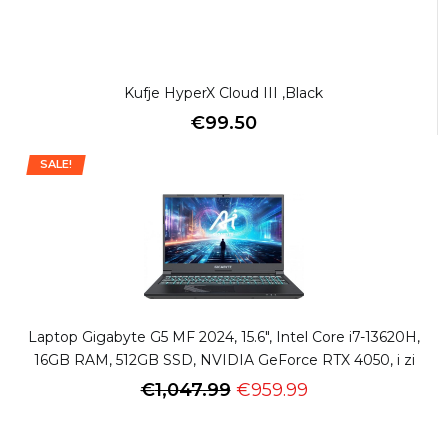
Kufje HyperX Cloud III ,Black
€
99.50
SALE!
Laptop Gigabyte G5 MF 2024, 15.6″, Intel Core i7-13620H,
16GB RAM, 512GB SSD, NVIDIA GeForce RTX 4050, i zi
€
1,047.99
€
959.99