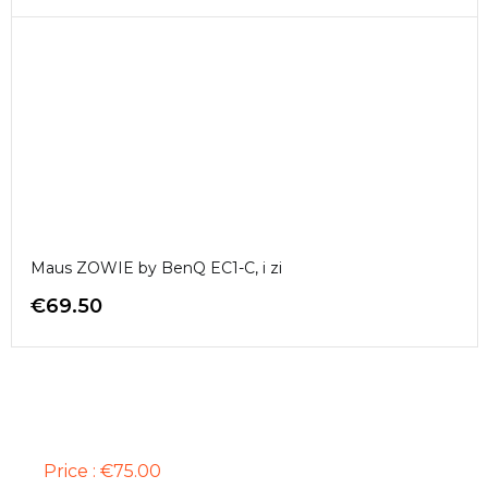
Maus ZOWIE by BenQ EC1-C, i zi
€
69.50
TASTIERË STEELSERIES APEX 3 TKL,
US, E ZEZË
Price : €75.00