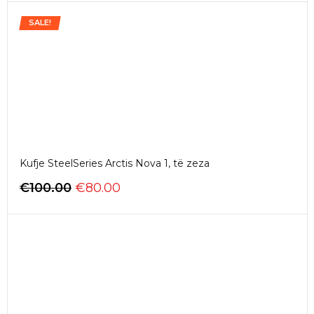
SALE!
Kufje SteelSeries Arctis Nova 1, të zeza
€
100.00
€
80.00