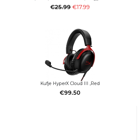
€
25.99
€
17.99
Kufje HyperX Cloud III ,Red
€
99.50