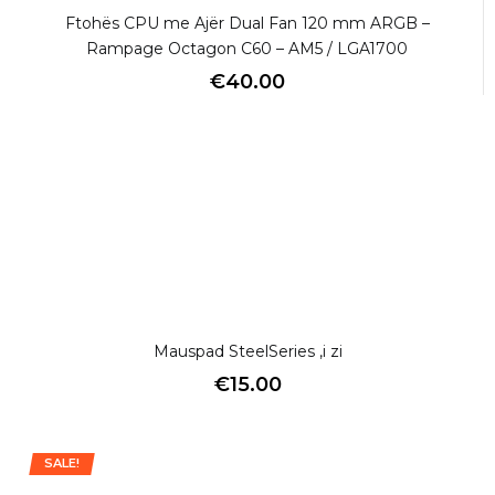
Ftohës CPU me Ajër Dual Fan 120 mm ARGB –
Rampage Octagon C60 – AM5 / LGA1700
€
40.00
Mauspad SteelSeries ,i zi
€
15.00
SALE!