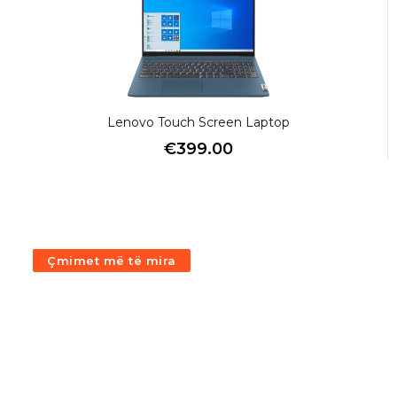
Lenovo Touch Screen Laptop
€
399.00
30
Çmimet më të mira
OFF
Blini Laptopet më të
mirë
me çmimet më të mira
në treg!