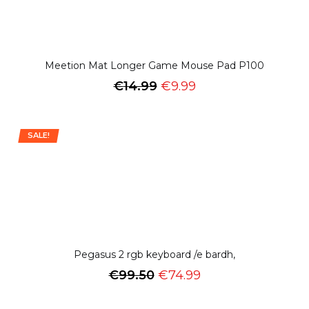
Meetion Mat Longer Game Mouse Pad P100
€
14.99
€
9.99
SALE!
Pegasus 2 rgb keyboard /e bardh,
€
99.50
€
74.99