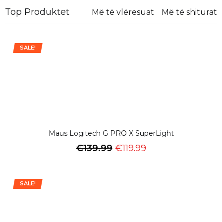
Top Produktet
Më të vlëresuat
Më të shiturat
SALE!
Maus Logitech G PRO X SuperLight
€
139.99
€
119.99
SALE!