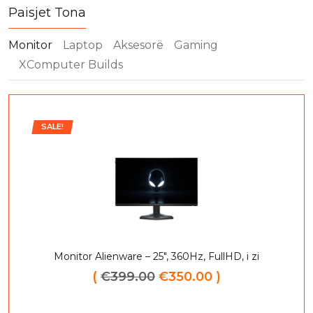
Paisjet Tona
Monitor
Laptop
Aksesorë
Gaming
XComputer Builds
SALE!
Monitor Gaming Dahua 34” 3440×1440 165Hz
(
€
399.00
€
350.00
)