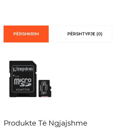
Canvas
Plus
Microsd
64GB
PËRSHKRIM
PËRSHTYPJE (0)
100MB/s
quantity
Produkte Të Ngjajshme