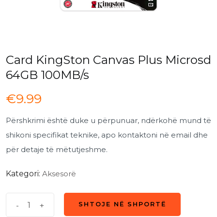
Card KingSton Canvas Plus Microsd
64GB 100MB/s
€
9.99
Përshkrimi është duke u përpunuar, ndërkohë mund të
shikoni specifikat teknike, apo kontaktoni në email dhe
për detaje të mëtutjeshme.
Kategori:
Aksesorë
Card
-
+
SHTOJE NË SHPORTË
SHTOJE NË SHPORTË
KingSton