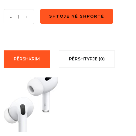
Apple
-
+
SHTOJE NË SHPORTË
SHTOJE NË SHPORTË
AirPods
Pro
White
quantity
PËRSHKRIM
PËRSHTYPJE (0)