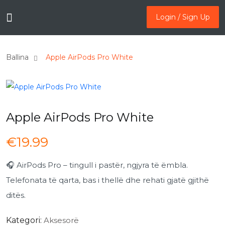
Login / Sign Up
Login / Sign Up
Ballina
Apple AirPods Pro White
Apple AirPods Pro White
€
19.99
🎧 AirPods Pro – tingull i pastër, ngjyra të ëmbla.
Telefonata të qarta, bas i thellë dhe rehati gjatë gjithë
ditës.
Kategori:
Aksesorë