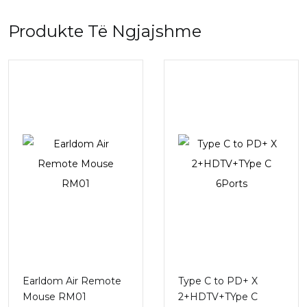
Produkte Të Ngjajshme
Earldom Air Remote
Type C to PD+ X
Mouse RM01
2+HDTV+TYpe C