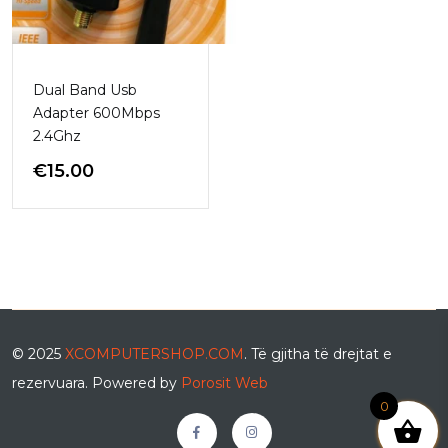
Dual Band Usb
Adapter 600Mbps
2.4Ghz
€
15.00
© 2025
XCOMPUTERSHOP.COM
. Të gjitha të drejtat e
rezervuara. Powered by
Porosit Web
0