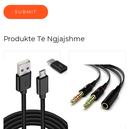
Produkte Të Ngjajshme