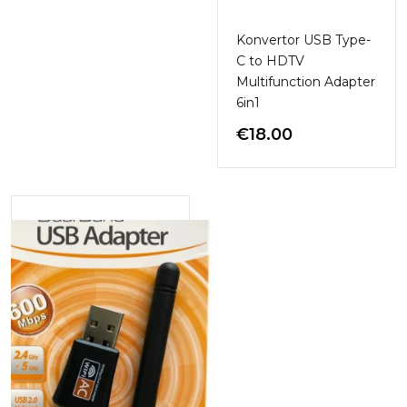
Konvertor USB Type-
C to HDTV
Multifunction Adapter
6in1
€
18.00