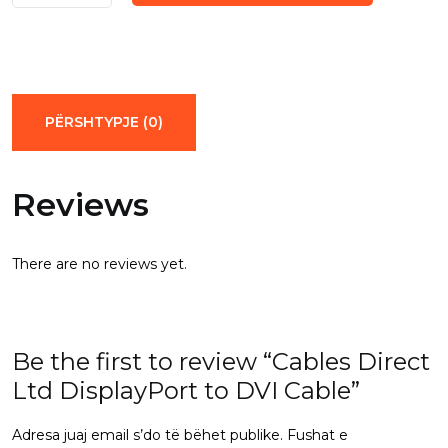
Direct
Ltd
DisplayPort
to
DVI
PËRSHTYPJE (0)
Cable
quantity
Reviews
There are no reviews yet.
Be the first to review “Cables Direct
Ltd DisplayPort to DVI Cable”
Adresa juaj email s’do të bëhet publike.
Fushat e