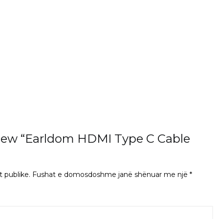
eview “Earldom HDMI Type C Cable
t publike.
Fushat e domosdoshme janë shënuar me një
*