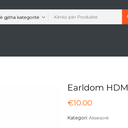
Earldom HDMI
€
10.00
Kategori:
Aksesorë