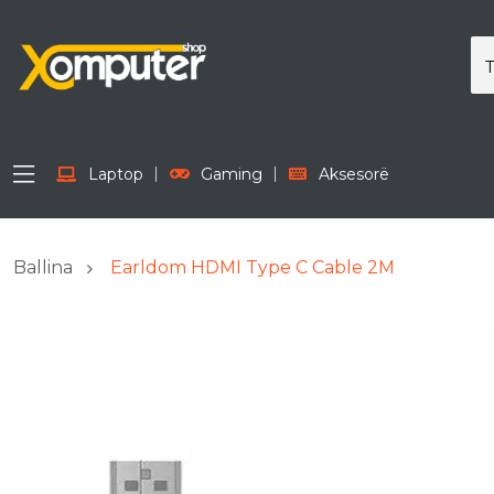
Laptop
Gaming
Aksesorë
Ballina
Earldom HDMI Type C Cable 2M