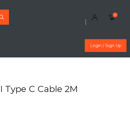
0
Login / Sign Up
Login / Sign Up
 Type C Cable 2M