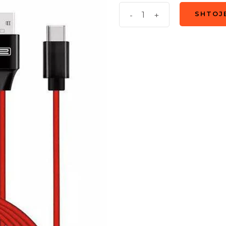
Earldom
-
+
SHTOJ
SHTOJ
HDMI
Type
C
Cable
2M
quantity