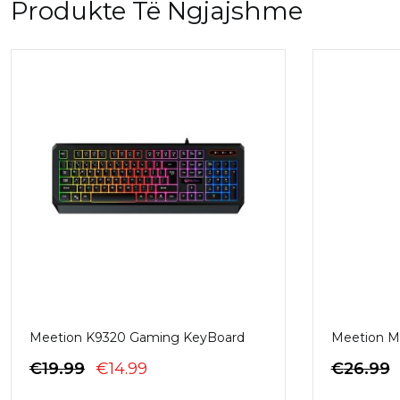
Produkte Të Ngjajshme
Meetion K9320 Gaming KeyBoard
Meetion M
ÇMIMI
ÇMIMI
€
19.99
€
14.99
€
26.99
ORIGJINAL
I