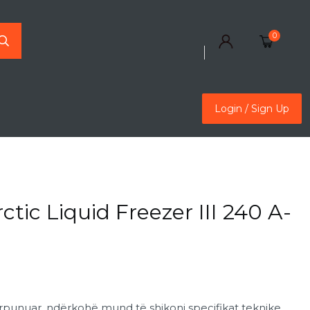
0
Login / Sign Up
Login / Sign Up
tic Liquid Freezer III 240 A-
rpunuar, ndërkohë mund të shikoni specifikat teknike,