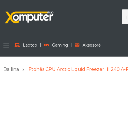
Laptop
Gaming
Aksesorë
Ballina
Ftohës CPU Arctic Liquid Freezer III 240 A