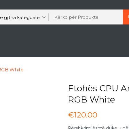
-RGB White
Ftohës CPU Arc
RGB White
€
120.00
Përshkrimi është duke u pë