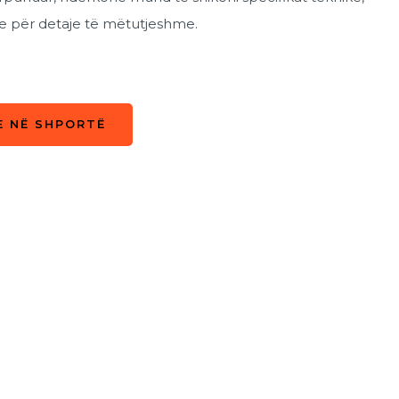
e për detaje të mëtutjeshme.
E NË SHPORTË
E NË SHPORTË