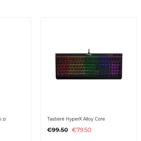
 zi
Tastierë HyperX Alloy Core
MI
ÇMIMI
ÇMIMI
€
99.50
€
79.50
ORIGJINAL
I