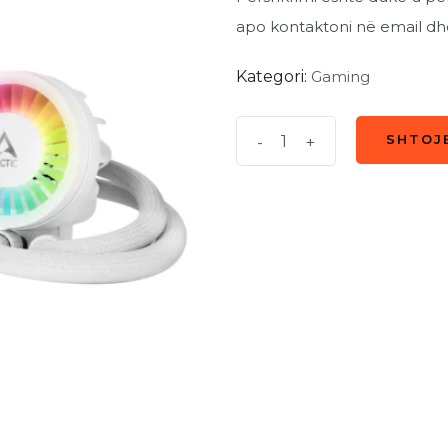
apo kontaktoni në email dh
Kategori:
Gaming
Ftohës
-
+
SHTOJ
SHTOJ
CPU
Arctic
Liquid
Freezer
III
240
A-
RGB
White
quantity