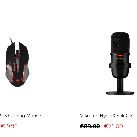
915 Gaming Mouse
Mikrofon HyperX SoloCast ,i
ÇMIMI
ÇMIMI
ÇMIMI
ÇMI
€
19.99
€
89.00
€
75.00
ORIGJINAL
I
ORIGJINAL
I