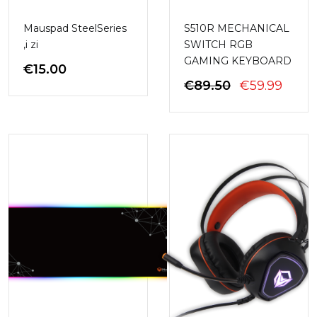
Mauspad SteelSeries
S510R MECHANICAL
,i zi
SWITCH RGB
GAMING KEYBOARD
€
15.00
ÇMIMI
ÇMIM
€
89.50
€
59.99
ORIGJINAL
I
QE:
TAN
€89.50.
ËSHT
€59.