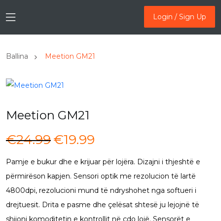
Login / Sign Up
Login / Sign Up
Ballina
Meetion GM21
Meetion GM21
Çmimi
Çmimi
€
24.99
€
19.99
origjinal
i
Pamje e bukur dhe e krijuar për lojëra. Dizajni i thjeshtë e
qe:
tanishëm
përmirëson kapjen. Sensori optik me rezolucion të lartë
€24.99.
është:
4800dpi, rezolucioni mund të ndryshohet nga softueri i
€19.99.
drejtuesit. Drita e pasme dhe çelësat shtesë ju lejojnë të
shijoni komoditetin e kontrollit në çdo lojë. Sensorët e