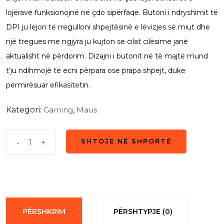
lojërave funksionojnë në çdo sipërfaqe. Butoni i ndryshimit të
DPI ju lejon të rregulloni shpejtësinë e lëvizjes së miut dhe
një tregues me ngjyra ju kujton se cilat cilësime janë
aktualisht në përdorim. Dizajni i butonit në të majtë mund
t’ju ndihmojë të ecni përpara ose prapa shpejt, duke
përmirësuar efikasitetin.
Kategori:
Gaming
,
Maus
Meetion
-
+
SHTOJE NË SHPORTË
SHTOJE NË SHPORTË
GM21
quantity
PËRSHKRIM
PËRSHTYPJE (0)