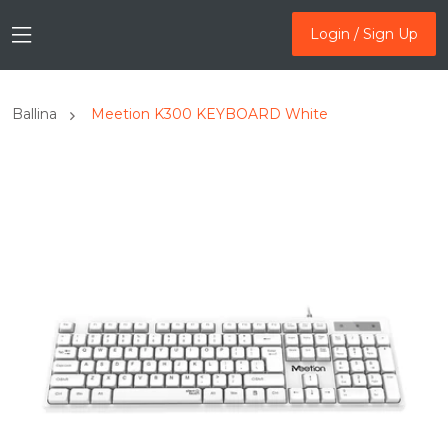
Login / Sign Up
Login / Sign Up
Ballina
Meetion K300 KEYBOARD White