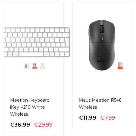
€15.99.
ËSHTË
€9.99.
Meetion Keyboard
Maus Meetion R546
iKey K210 White
Wireless
Wireless
ÇMIMI
ÇMIMI
€
11.99
€
7.99
ÇMIMI
ÇMIMI
ORIGJINAL
I
€
36.99
€
29.99
ORIGJINAL
I
QE:
TANIS