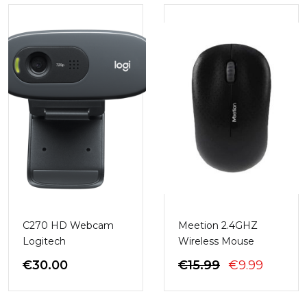
C270 HD Webcam
Meetion 2.4GHZ
Logitech
Wireless Mouse
ÇMIMI
ÇMIMI
€
30.00
€
15.99
€
9.99
ORIGJINAL
I
QE:
TANIS