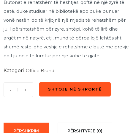
Butonat e rehatshëm të heshtjes, qoftë në një zyrë të
qetë, duke studiuar në bibliotekë apo duke punuar
vonë natën, do të krijojnë një mjedis të rehatshëm për
ju. I përshtatshëm për zyrë, shtëpi, kohë të lirë dhe
argëtim në natyrë, etj., mund të përballojë lehtësisht
shumë raste, dhe veshja e rehatshme e butë me prekje
do t’ju bëjë të lumtur për një kohë të gjatë.
Kategori:
Office Brand
Meetion
-
+
SHTOJE NË SHPORTË
SHTOJE NË SHPORTË
K300
KEYBOARD
White
quantity
PËRSHKRIM
PËRSHTYPJE (0)