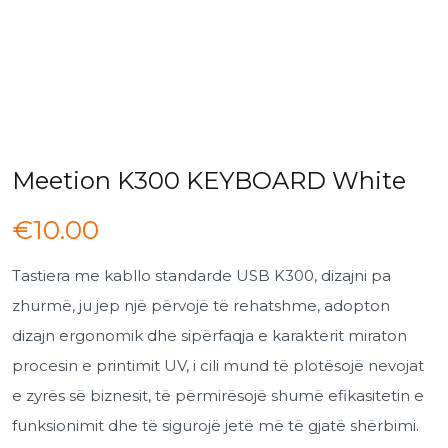
Meetion K300 KEYBOARD White
€
10.00
Tastiera me kabllo standarde USB K300, dizajni pa
zhurmë, ju jep një përvojë të rehatshme, adopton
dizajn ergonomik dhe sipërfaqja e karakterit miraton
procesin e printimit UV, i cili mund të plotësojë nevojat
e zyrës së biznesit, të përmirësojë shumë efikasitetin e
funksionimit dhe të sigurojë jetë më të gjatë shërbimi.