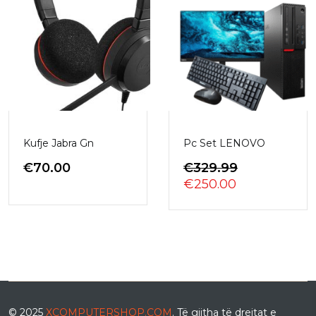
Kufje Jabra Gn
Pc Set LENOVO
ÇMIMI
€
70.00
€
329.99
ÇMIMI
ORIGJINAL
€
250.00
I
QE:
TANISHËM
€329.99.
ËSHTË:
€250.00.
© 2025
XCOMPUTERSHOP.COM
. Të gjitha të drejtat e