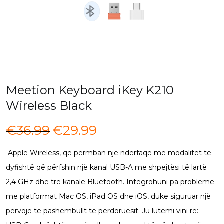
Meetion Keyboard iKey K210
Wireless Black
Çmimi
Çmimi
€
36.99
€
29.99
origjinal
i
Apple Wireless, që përmban një ndërfaqe me modalitet të
qe:
tanishëm
dyfishtë që përfshin një kanal USB-A me shpejtësi të lartë
€36.99.
është:
2,4 GHz dhe tre kanale Bluetooth. Integrohuni pa probleme
€29.99.
me platformat Mac OS, iPad OS dhe iOS, duke siguruar një
përvojë të pashembullt të përdoruesit. Ju lutemi vini re: