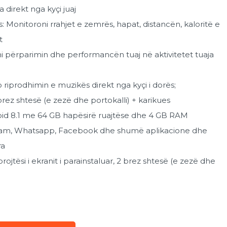
 direkt nga kyçi juaj
: Monitoroni rrahjet e zemrës, hapat, distancën, kaloritë e
t
i përparimin dhe performancën tuaj në aktivitetet tuaja
o riprodhimin e muzikës direkt nga kyçi i dorës;
rez shtesë (e zezë dhe portokalli) + karikues
oid 8.1 me 64 GB hapësirë ​​ruajtëse dhe 4 GB RAM
agram, Whatsapp, Facebook dhe shumë aplikacione dhe
ra
ojtësi i ekranit i parainstaluar, 2 brez shtesë (e zezë dhe