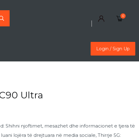
0
Login / Sign Up
Login / Sign Up
C90 Ultra
nd: Shihni njoftimet, mesazhet dhe informacionet e tjera të
uani lojëra të drejtuara në media sociale, Thirrje 5G: