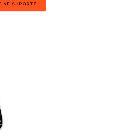
E NË SHPORTË
E NË SHPORTË