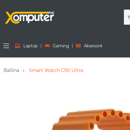
Laptop
Gaming
Aksesorë
Ballina
Smart Watch C90 Ultra