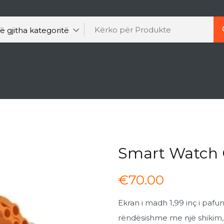
Smart Watch 
€
70.00
Ekran i madh 1,99 inç i pafu
rëndësishme me një shikim, l