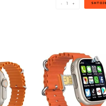
Smart
-
+
SHTOJ
SHTOJ
Watch
C90
Ultra
quantity