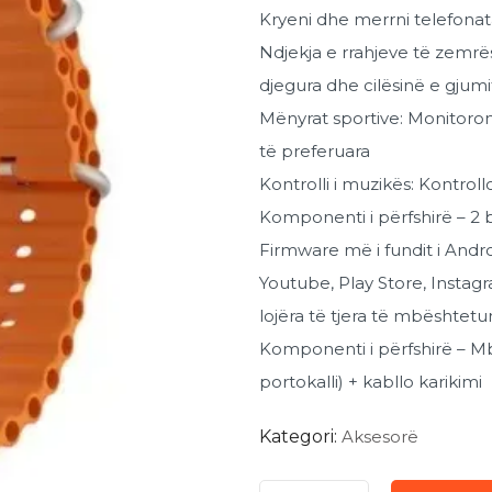
Kryeni dhe merrni telefonata
Ndjekja e rrahjeve të zemrës
djegura dhe cilësinë e gjumi
Mënyrat sportive: Monitoron
të preferuara
Kontrolli i muzikës: Kontroll
Komponenti i përfshirë – 2 b
Firmware më i fundit i Andr
Youtube, Play Store, Inst
lojëra të tjera të mbështetu
Komponenti i përfshirë – Mbr
portokalli) + kabllo karikimi
Kategori:
Aksesorë