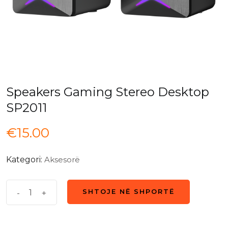
Speakers Gaming Stereo Desktop
SP2011
€
15.00
Kategori:
Aksesorë
Speakers
-
+
SHTOJE NË SHPORTË
SHTOJE NË SHPORTË
Gaming
Stereo