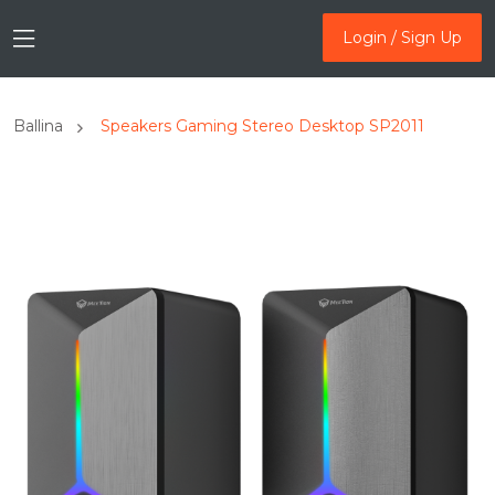
Login / Sign Up
Login / Sign Up
Ballina
Speakers Gaming Stereo Desktop SP2011