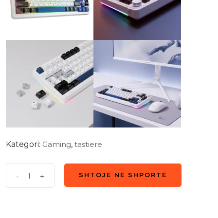
Kategori:
Gaming
,
tastierë
Tastierë
-
+
SHTOJE NË SHPORTË
SHTOJE NË SHPORTË
Mekanike
Rampage
Quell