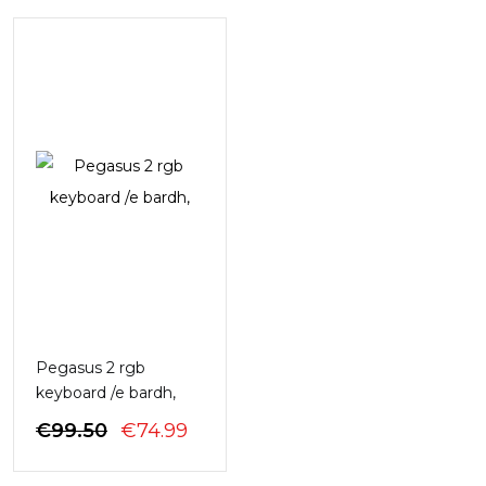
€48.99.
ËSHT
€39.
Pegasus 2 rgb
keyboard /e bardh,
ÇMIMI
ÇMIMI
€
99.50
€
74.99
ORIGJINAL
I
QE:
TANISHËM