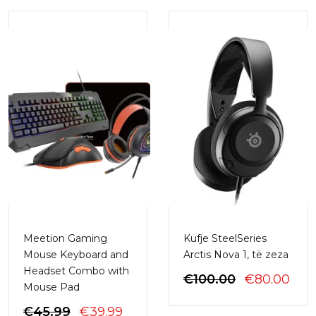
Meetion Gaming
Kufje SteelSeries
Mouse Keyboard and
Arctis Nova 1, të zeza
Headset Combo with
ÇMIMI
ÇMI
€
100.00
€
80.00
Mouse Pad
ORIGJINA
I
ÇMIMI
ÇMIMI
QE:
TA
€
45.99
€
39.99