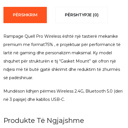
Pro
Wireless
PËRSHKRIM
PËRSHTYPJE (0)
Hot-
Swap
Rampage Quell Pro Wireless
është një tastierë mekanike
RGB
premium me format75% , e projektuar për performancë të
quantity
lartë në gaming dhe personalizim maksimal. Ky model
shquhet për strukturën e tij “Gasket Mount” që ofron një
ndjesi më të butë gjatë shkrimit dhe reduktim të zhurmës
së padëshiruar.
Mundëson lidhjen përmes
Wireless 2.4G
,
Bluetooth 5.0
(deri
në 3 pajisje) dhe kabllos
USB-C
.
Produkte Të Ngjajshme