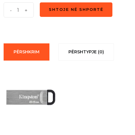
USB
-
+
SHTOJE NË SHPORTË
SHTOJE NË SHPORTË
DataTraveler
Kyson
64GB
USB
3.2
PËRSHKRIM
PËRSHTYPJE (0)
200MB/s
quantity