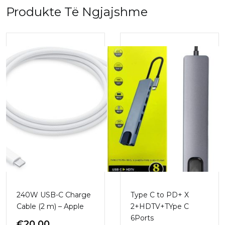
Produkte Të Ngjajshme
240W USB-C Charge
Type C to PD+ X
Cable (2 m) – Apple
2+HDTV+TYpe C
6Ports
€
20.00