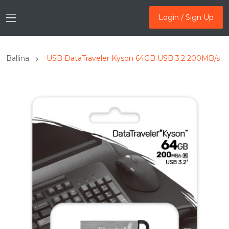
Login / Sign Up
Login / Sign Up
Ballina
USB DataTraveler Kyson 64GB USB 3.2 200MB/s