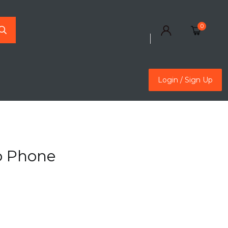
0
Login / Sign Up
Login / Sign Up
o Phone