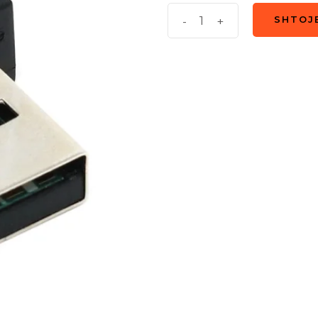
Mini
-
+
SHTOJ
SHTOJ
Usb
Micro
Phone
quantity