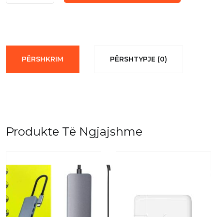
Usb
Adapter
150Mbps
2.4Ghz
quantity
PËRSHKRIM
PËRSHTYPJE (0)
Produkte Të Ngjajshme