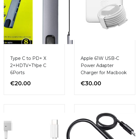
Type C to PD+ X
Apple 61W USB-C
2+HDTV+TYpe C
Power Adapter
6Ports
Charger for Macbook
€
20.00
€
30.00